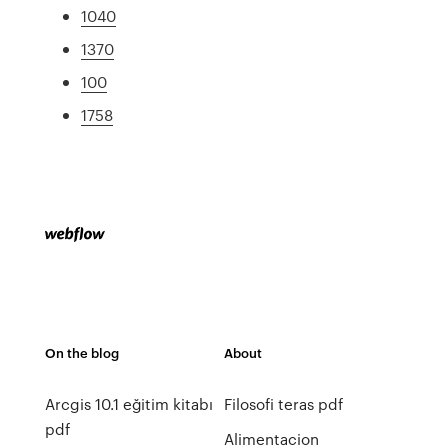
1040
1370
100
1758
On the blog
About
Arcgis 10.1 eğitim kitabı
Filosofi teras pdf
pdf
Alimentacion