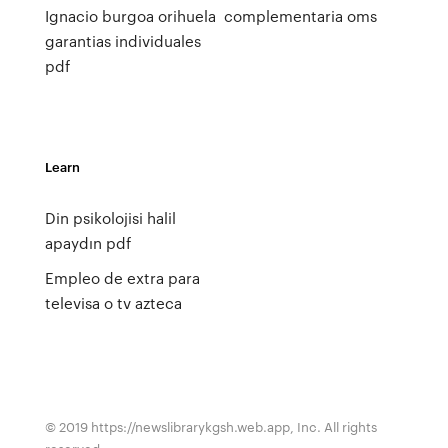
Ignacio burgoa orihuela
complementaria oms
garantias individuales
pdf
Learn
Din psikolojisi halil
apaydın pdf
Empleo de extra para
televisa o tv azteca
© 2019 https://newslibrarykgsh.web.app, Inc. All rights