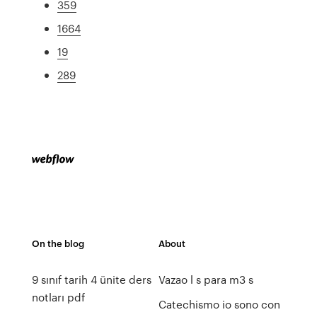
359
1664
19
289
On the blog
About
9 sınıf tarih 4 ünite ders
Vazao l s para m3 s
notları pdf
Catechismo io sono con