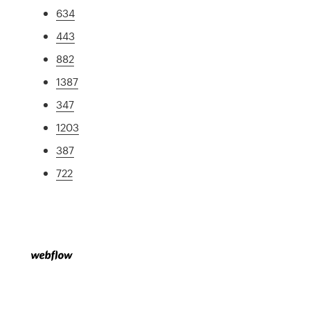
634
443
882
1387
347
1203
387
722