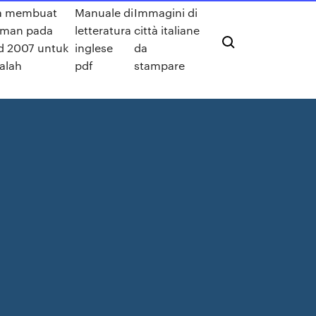
a membuat
Manuale di
Immagini di
aman pada
letteratura
città italiane
d 2007 untuk
inglese
da
alah
pdf
stampare