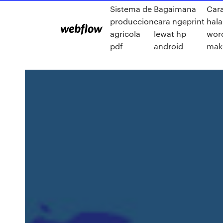
Sistema de
Bagaimana
Car
produccion
cara ngeprint
hal
agricola
lewat hp
wor
pdf
android
mak