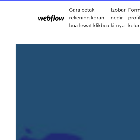
Cara cetak
Izobar
Form
rekening koran
nedir
profi
bca lewat klikbca
kimya
kelu