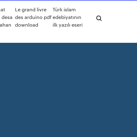
at
Le grand livre
Türk islam
l desa
des arduino pdf
edebiyatının
rahan
download
ilk yazılı eseri